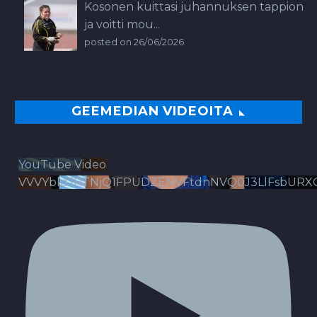
Kosonen kuittasi juhannuksen tappion
ja voitti mou...
posted on 26/06/2026
GEEMEDIAN VIDEOITA
YouTube Video
VVVYbldJRTNjQ1FPUDZENVFtdnNVQ0J3LlFsbURX