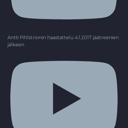
Antti Pihlströmin haastattelu 4.1.2017 jäätreenien
jälkeen