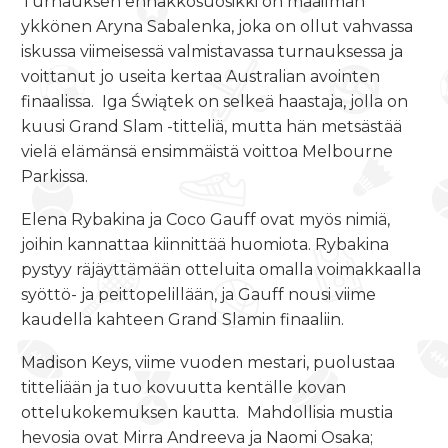
Turnauksen ennakkosuosikki on maailman
ykkönen Aryna Sabalenka, joka on ollut vahvassa
iskussa viimeisessä valmistavassa turnauksessa ja
voittanut jo useita kertaa Australian avointen
finaalissa.
Iga Świątek on selkeä haastaja, jolla on
kuusi Grand Slam -titteliä, mutta hän metsästää
vielä elämänsä ensimmäistä voittoa Melbourne
Parkissa.
Elena Rybakina ja Coco Gauff ovat myös nimiä,
joihin kannattaa kiinnittää huomiota. Rybakina
pystyy räjäyttämään otteluita omalla voimakkaalla
syöttö- ja peittopelillään, ja Gauff nousi viime
kaudella kahteen Grand Slamin finaaliin.
Madison Keys, viime vuoden mestari, puolustaa
titteliään ja tuo kovuutta kentälle kovan
ottelukokemuksen kautta.
Mahdollisia mustia
hevosia ovat Mirra Andreeva ja Naomi Osaka;