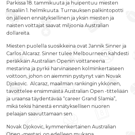
Parkissa 18. tammikuuta ja huipentuu miesten
finaaliin 1. helmikuuta. Turnauksen palkintopotti
on jälleen ennätyksellinen ja yksin miesten ja
naisten voittajat saavat miljoonia Australian
dollareita.
Miesten puolella suosikkeina ovat Jannik Sinner ja
Carlos Alcaraz. Sinner tulee Melbourneen kahdesti
peräkkäin Australian Openin voittaneena
mestarina ja pyrkii harvinaiseen kolminkertaiseen
voittoon, johon on aiemmin pystynyt vain Novak
Djokovic.
Alcaraz, maailman rankingin ykkönen,
tavoittelee ensimmäistä Australian Open -titteliään
ja uraansa täydentävää “career Grand Slamia”,
mikä tekisi hänestä ennätyksellisen nuoren
pelaajan saavuttamaan sen.
Novak Djokovic, kymmenkertainen Australian
Open -mestari, on edelleen mukana