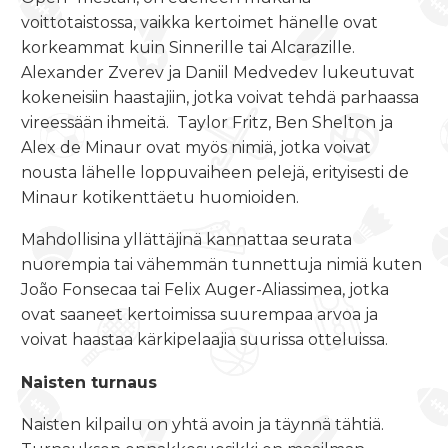
voittotaistossa, vaikka kertoimet hänelle ovat
korkeammat kuin Sinnerille tai Alcarazille.
Alexander Zverev ja Daniil Medvedev lukeutuvat
kokeneisiin haastajiin, jotka voivat tehdä parhaassa
vireessään ihmeitä.
Taylor Fritz, Ben Shelton ja
Alex de Minaur ovat myös nimiä, jotka voivat
nousta lähelle loppuvaiheen pelejä, erityisesti de
Minaur kotikenttäetu huomioiden.
Mahdollisina yllättäjinä kannattaa seurata
nuorempia tai vähemmän tunnettuja nimiä kuten
João Fonsecaa tai Felix Auger-Aliassimea, jotka
ovat saaneet kertoimissa suurempaa arvoa ja
voivat haastaa kärkipelaajia suurissa otteluissa.
Naisten turnaus
Naisten kilpailu on yhtä avoin ja täynnä tähtiä.