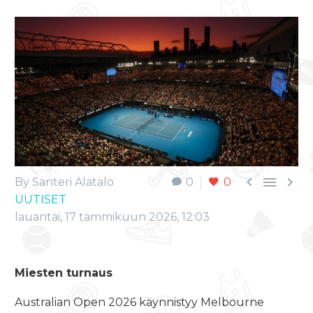



By Santeri Alatalo
0
0
UUTISET
lauantai, 17 tammikuun 2026, 12:03
Miesten turnaus
Australian Open 2026 käynnistyy Melbourne