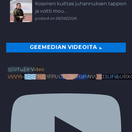
Kosonen kuittasi juhannuksen tappion
ja voitti mou...
posted on 26/06/2026
GEEMEDIAN VIDEOITA
YouTube Video
VVVYbldJRTNjQ1FPUDZENVFtdnNVQ0J3LlFsbURX