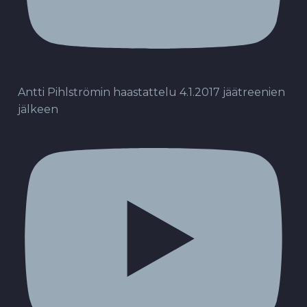
Antti Pihlströmin haastattelu 4.1.2017 jäätreenien
jälkeen