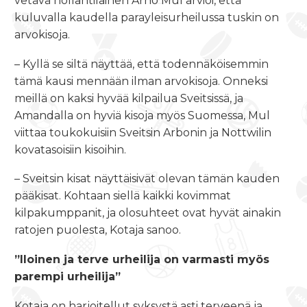
vetävä hollantilainen Arno Mul arvioi, että
kuluvalla kaudella parayleisurheilussa tuskin on
arvokisoja.
– Kyllä se siltä näyttää, että todennäköisemmin
tämä kausi mennään ilman arvokisoja. Onneksi
meillä on kaksi hyvää kilpailua Sveitsissä, ja
Amandalla on hyviä kisoja myös Suomessa, Mul
viittaa toukokuisiin Sveitsin Arbonin ja Nottwilin
kovatasoisiin kisoihin.
– Sveitsin kisat näyttäisivät olevan tämän kauden
pääkisat. Kohtaan siellä kaikki kovimmat
kilpakumppanit, ja olosuhteet ovat hyvät ainakin
ratojen puolesta, Kotaja sanoo.
”Iloinen ja terve urheilija on varmasti myös
parempi urheilija”
Kotaja on harjoitellut syksystä asti terveenä ja