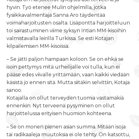
hyvin. Työ etenee Mulin ohjelmilla, jotka
fysiikkavalmentaja Sanna Aro täydentää
voimaharjoitusten osalta. Lisäpontta harjoitteluun
toi sairastuminen viime syksyn Intian MM-kisoihin
valmistavalla leirillä Turkissa. Se esti Kotajan
kilpailemisen MM-kisoissa.
– Se jätti paljon hampaan koloon. Se on ehkä se
isoin pettymys mitä urheilijalle voi tulla, kun ei
pääse edes viivalle yrittämään, vaan kaikki viedään
käsistä jo ennen sitä. Mutta siitäkin selvittiin, Kotaja
sanoo.
Kotajalla on ollut terveyden tuomia vastamäkiä
ennenkin. Nyt terveenä pysyminen on ollut
harjoittelussa erityisen huomion kohteena.
– Se on monen pienen asian summa. Mitään isoja
tai radikaaleja muutoksia ei ole tehty. On katsottu,