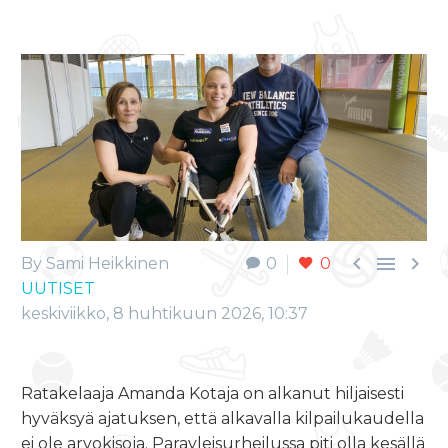



By Sami Heikkinen
0
0
UUTISET
keskiviikko, 8 huhtikuun 2026, 10:37
Ratakelaaja Amanda Kotaja on alkanut hiljaisesti
hyväksyä ajatuksen, että alkavalla kilpailukaudella
ei ole arvokisoja. Parayleisurheilussa piti olla kesällä