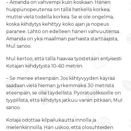
– Amanda on vahvempi kuin koskaan. Hänen
huippunopeutensa on tällä hetkellä korkea,
muttei vielä todella korkea. Se ei ole ongelma,
koska kiihdytys kehittyy koko ajan ja nopeus
paranee. Lähtö on edelleen hänen vahvuutensa.
Amanda on yksi maailman parhaista starttaajista,
Mul sanoo.
Mul kertoo, että tällä haavaa työstetään erityisesti
Kotajan kiihdytystä 10–60 metriin.
– Se menee eteenpäin. Jos kiihtyvyyden käyrää
saadaan vielä hieman jyrkemmäksi 30 metristä
eteenpäin, se olisi täydellistä. Pyörätuolikisoille on
tyypillistä, että kiihdytys jatkuu varsin pitkään, Mul
sanoo.
Kotaja odottaa kilpailukautta innolla ja
mielenkiinnolla. Hän uskoo, että olosuhteiden