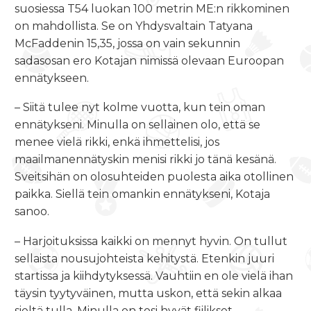
suosiessa T54 luokan 100 metrin ME:n rikkominen
on mahdollista. Se on Yhdysvaltain Tatyana
McFaddenin 15,35, jossa on vain sekunnin
sadasosan ero Kotajan nimissä olevaan Euroopan
ennätykseen.
– Siitä tulee nyt kolme vuotta, kun tein oman
ennätykseni. Minulla on sellainen olo, että se
menee vielä rikki, enkä ihmettelisi, jos
maailmanennätyskin menisi rikki jo tänä kesänä.
Sveitsihän on olosuhteiden puolesta aika otollinen
paikka. Siellä tein omankin ennätykseni, Kotaja
sanoo.
– Harjoituksissa kaikki on mennyt hyvin. On tullut
sellaista nousujohteista kehitystä. Etenkin juuri
startissa ja kiihdytyksessä. Vauhtiin en ole vielä ihan
täysin tyytyväinen, mutta uskon, että sekin alkaa
sieltä tulla. Minulla on tosi hyvät fiilikset