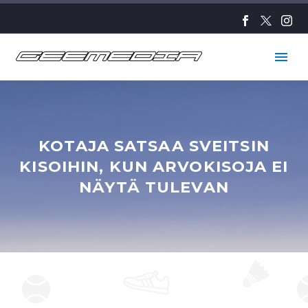
KOTAJA SATSAA SVEITSIN
KISOIHIN, KUN ARVOKISOJA EI
NÄYTÄ TULEVAN