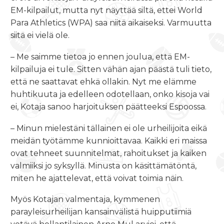
EM-kilpailut, mutta nyt näyttää siltä, ettei World
Para Athletics (WPA) saa niitä aikaiseksi. Varmuutta
siitä ei vielä ole.
– Me saimme tietoa jo ennen joulua, että EM-
kilpailuja ei tule. Sitten vähän ajan päästä tuli tieto,
että ne saattavat ehkä ollakin. Nyt me elämme
huhtikuuta ja edelleen odotellaan, onko kisoja vai
ei, Kotaja sanoo harjoituksen päätteeksi Espoossa.
– Minun mielestäni tällainen ei ole urheilijoita eikä
meidän työtämme kunnioittavaa. Kaikki eri maissa
ovat tehneet suunnitelmat, rahoitukset ja kaiken
valmiiksi jo syksyllä. Minusta on käsittämätöntä,
miten he ajattelevat, että voivat toimia näin.
Myös Kotajan valmentaja, kymmenen
parayleisurheilijan kansainvälistä huipputiimiä